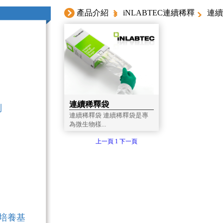
產品介紹
iNLABTEC連續稀釋
連續
連續稀釋袋
列
連續稀釋袋 連續稀釋袋是專
為微生物樣...
上一頁
1
下一頁
色培養基